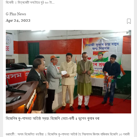
বিৰোধী । মিত্ৰজোঁট দলটোৱে মুঠ ৬০ টা...
G Plus News
Apr 24, 2022
বিজেপিৰ কু-শাসনত অতিষ্ঠ স্বয়ং বিজেপি নেতা-কৰ্মী : ভূপেন কুমাৰ বৰা
গুৱাহাটী : অসম বিজেপিত খহনীয়া । বিজেপিৰ কু-শাসনত অতিষ্ঠ হৈ শিৱসাগৰ জিলাৰ নাজিৰাৰ বিজেপি ১৩ গৰাকী