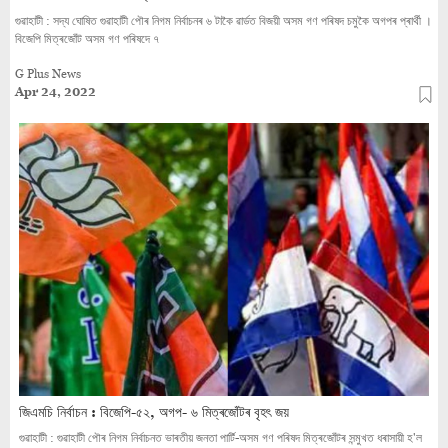
গুৱাহাটী : সদ্য ঘোষিত গুৱাহাটী পৌৰ নিগম নিৰ্বাচনৰ ৬ টাকৈ ৱাৰ্ডত বিজয়ী অসম গণ পৰিষদ চমুকৈ অগপৰ প্ৰাৰ্থী ।
বিজেপি মিত্ৰজোঁট অসম গণ পৰিষদে ৭
G Plus News
Apr 24, 2022
জিএমচি নিৰ্বাচন : বিজেপি-৫২, অগপ- ৬ মিত্ৰজোঁটৰ বৃহৎ জয়
গুৱাহাটী : গুৱাহাটী পৌৰ নিগম নিৰ্বাচনত ভাৰতীয় জনতা পাৰ্টি-অসম গণ পৰিষদ মিত্ৰজোঁটৰ সন্মুখত ধৰাসায়ী হ'ল