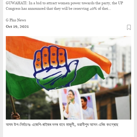
GUWAHATI: In a bid to attract women power towards the party, the UP
Congress has announced that they will be reserving 40% of thei...
G Plus News
Oct 19, 2021
অসম উপ-নিৰ্বাচন: এজেপি-ৰাইজৰ দলৰ বাবে মাজুলী, ভৱানীপুৰ আসন এৰিব কংগ্ৰেছে