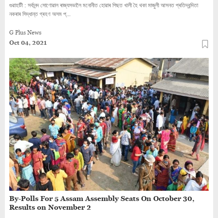
গুৱাহাটী : সৰ্বানন্দ সোণোৱাল ৰাজ্যসভালৈ মনোনীত হোৱাৰ পিছত খালী হৈ থকা মাজুলী আসনত প্ৰতিদ্বন্দিতা
নকৰাৰ সিদ্ধান্ত গ্ৰহণ অসম প্...
G Plus News
Oct 04, 2021
By-Polls For 5 Assam Assembly Seats On October 30,
Results on November 2