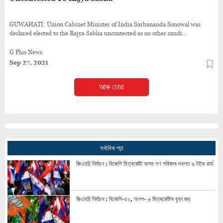
GUWAHATI: Union Cabinet Minister of India Sarbananda Sonowal was
declared elected to the Rajya Sabha uncontested as no other candi...
G Plus News
Sep 27, 2021
আৰু চোৱা
সৰ্বাধিক পঢ়া
জিএমচি নিৰ্বাচন : বিজেপি মিত্ৰজোঁট অসম গণ পৰিষদৰ দখলত ৬ টাকৈ ৱাৰ্ড
জিএমচি নিৰ্বাচন : বিজেপি-৫২, অগপ- ৬ মিত্ৰজোঁটৰ বৃহৎ জয়