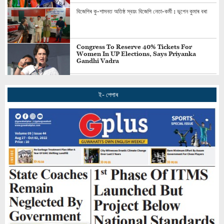
বিজেপিৰ কু-শাসনত অতিষ্ঠ স্বয়ং বিজেপি নেতা-কৰ্মী : ভূপেন কুমাৰ বৰা
Congress To Reserve 40% Tickets For
Women In UP Elections, Says Priyanka
Gandhi Vadra
অসম উপ-নিৰ্বাচন: এজেপি-ৰাইজৰ দলৰ বাবে মাজুলী, ভৱানীপুৰ আসন এৰিব
কংগ্ৰেছে
ই- পেপাৰ
By-Polls For 5 Assam Assembly Seats On
October 30, Results on November 2
Union Minister Sarbananda Sonowal Elected
Uncontested To Rajya Sabha
গুৱাহাটীত আহোম স্বৰ্গদেও চাওলুং চুকাফাৰ প্ৰতিমূৰ্তি নিৰ্মাণ কৰিব অসম
চৰকাৰে : মুখ্যমন্ত্ৰী