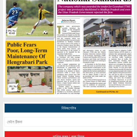
Assam: CM Himanta Biswa Sarma Hints At
PFI Role In Darrang Eviction Clashes
Assam: Top Members Of Armed Outfit DNLA
Join Peace Process Today
নিউজলেটাৰ
দাখিল কৰক/ জমা দিয়ক