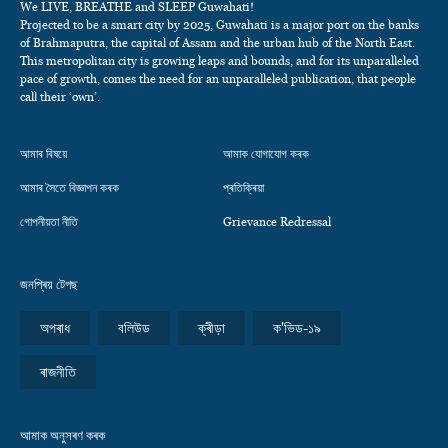
We LIVE, BREATHE and SLEEP Guwahati!
Projected to be a smart city by 2025, Guwahati is a major port on the banks
of Brahmaputra, the capital of Assam and the urban hub of the North East.
This metropolitan city is growing leaps and bounds, and for its unparalleled
pace of growth, comes the need for an unparalleled publication, that people
call their ‘own’.
আমাৰ বিষয়ে
আমাক যোগাযোগ কৰক
আমাৰ সৈতে বিজ্ঞাপন কৰক
প্ৰতিক্ৰিয়া
গোপনীয়তা নীতি
Grievance Redressal
জনপ্ৰিয় টেগছ
অপৰাধ
বলিউড
ক্ৰীড়া
ক'ভিড-১৯
ৰাজনীতি
আমাক অনুসৰণ কৰক